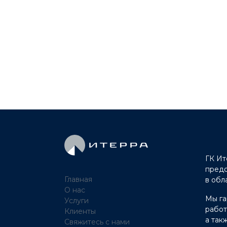
ГК Ит
предо
Главная
в обл
О нас
Мы га
Услуги
работ
Клиенты
а так
Свяжитесь с нами