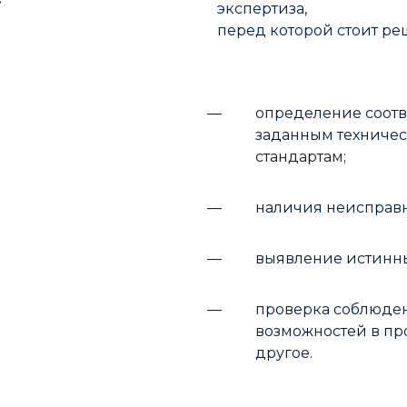
экспертиза,
перед которой стоит ре
—
определение соотв
заданным техничес
стандартам
;
​​—
наличия неисправно
—​
​выявление истинны
​—
проверка соблюден
возможностей в пр
другое.