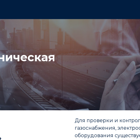
О компании
Услуги
Клиенты
Контакты
События
+7 800 
ническая
​Для проверки и контро
газоснабжения, электр
оборудования существу
?